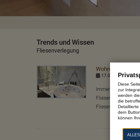
Trends und Wissen
Fliesenverlegung
Wohnen und Arbei
Privats
17.01.2019
XX
Diese Seit
Immer mehr Hauseig
zur Integra
werden dies
Fliesenauswahl auf 
die betrof
Fliesenformat zurück.
Detaillier
dem Button
können Ihre
ALLES