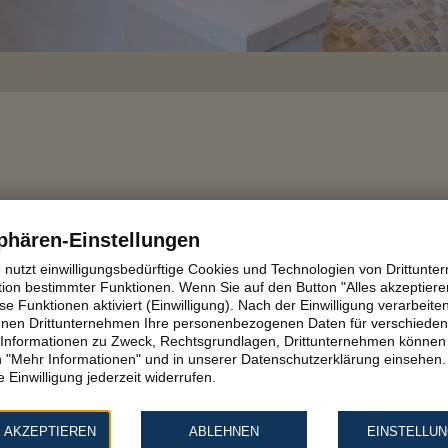
ten mit XXL - Fliesen
phären-Einstellungen
L-Fliesen
Großformatige Fliesen
,
XXL-Fliesen
e nutzt einwilligungsbedürftige Cookies und Technologien von Drittunt
entümer und auch gewerbliche Kunden greifen bei der
tion bestimmter Funktionen. Wenn Sie auf den Button "Alles akzeptieren
e Funktionen aktiviert (Einwilligung). Nach der Einwilligung verarbeite
großformatige bzw. großflächige Fliesen im XXL-
fenen Drittunternehmen Ihre personenbezogenen Daten für verschiede
 Diese Fliesenart – erhältlich...
te Informationen zu Zweck, Rechtsgrundlagen, Drittunternehmen können 
 "Mehr Informationen" und in unserer Datenschutzerklärung einsehen.
 Einwilligung jederzeit widerrufen.
mehr lesen
 AKZEPTIEREN
ABLEHNEN
EINSTELLU