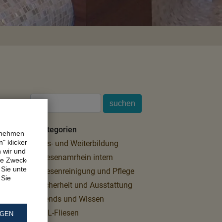
Kategorien
ernehmen
" klicken,
Aus- und Weiterbildung
n wir und
Fliesenamrhein intern
ne Zwecke.
Sie unter
Fliesenreinigung und Pflege
 Sie
Sicherheit und Ausstattung
Trends und Wissen
XXL-Fliesen
NGEN